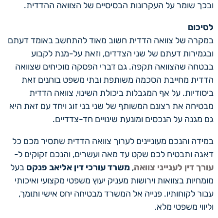
ובכך שומר על העקרונות הבסיסיים של הצוואה ההדדית.
לסיכום
במקרה של צוואה הדדית חשוב מאוד להתחשב באומד דעתם
ובגמירות דעתם של שני הצדדים, וזאת על-מנת לקבוע
בבטחה שהצוואה תקפה. גם דברי הפסקה מוכיחים שצוואה
הדדית מחייבת הסכמה משותפת ובתי משפט בוחנים זאת
ביסודיות. על אף המגבלות ביכולת השינוי, צוואה הדדית
מבטיחה את רצונם המשותף של שני בני זוג ויחד עם זאת היא
גם מגנה על הנכסים ומונעת שינויים חד-צדדיים.
במידה והנכם מעוניינים לערוך צוואה הדדית שתסיר מכם כל
דאגה ותבטיח לכם שקט עד מאה ועשרים, והנכם זקוקים ל-
עורך דין לענייני צוואה
,
משרד עורכי דין אליאב פנקס
בעל
מומחיות בצוואות וירושות מעניק יעוץ משפטי מקצועי ואיכותי
עבור לקוחותיו. פנייה אל המשרד מבטיחה יחס אישי ותומך,
וליווי משפטי מלא.