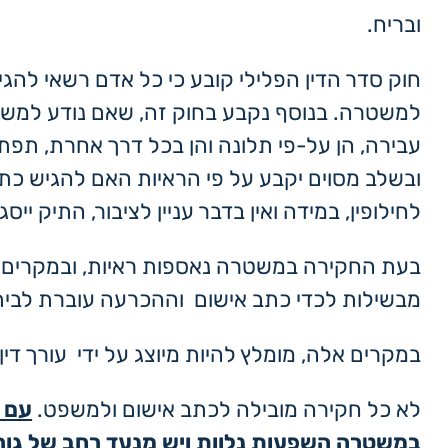
ובריח.
חוק סדר הדין הפלילי קובע כי כל אדם רשאי להגי
למשטרה. בנוסף נקבע בחוק זה, שאם נודע למשט
עבירה, הן על-פי תלונה והן בכל דרך אחרת, תפת
ובשלב מסוים יקבע על פי הראיות האם להגיש כתב
לחילופין, במידה ואין בדבר עניין לציבור, התיק ייסגר
בעת החקירה במשטרה נאספות ראיות, ובמקרים ר
מבשילות לכדי כתב אישום וההכרעה עוברת לבי
במקרים אלה, מומלץ להיות מיוצג על ידי עורך דין 
לא כל חקירה מובילה לכתב אישום ולמשפט.
עם 
במשטרה השפעות נלוות ויש מנעד רחב של גו