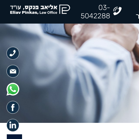
03-
5042288