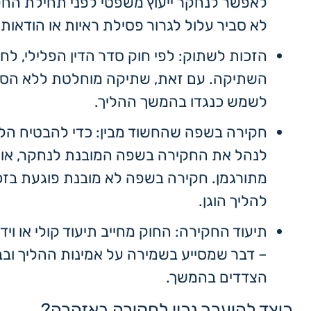
לאפשר לנחקר ייעוץ משפטי לפני תחילת החקי
לא סביר עלול לגרור פסילת ראיות או הודאות.
הזכות לשתוק: לפי חוק סדר הדין הפלילי, לח
השתיקה. עם זאת, שתיקה מוחלטת ללא הסב
לשמש כנגדו בהמשך ההליך.
חקירה בשפה שהחשוד מבין: כדי להבטיח הליך
לנהל את החקירה בשפה המובנת לנחקר, או 
מתורגמן. חקירה בשפה לא מובנת פוגעת בזכ
להליך הוגן.
תיעוד החקירה: החוק מחייב תיעוד קולי או וי
– דבר שמסייע בשמירה על אמינות ההליך וב
הצדדים בהמשך.
כיצד להיערך נכון לחקירה באזהרה?