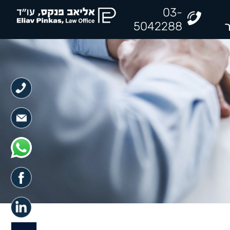
03-
5042288