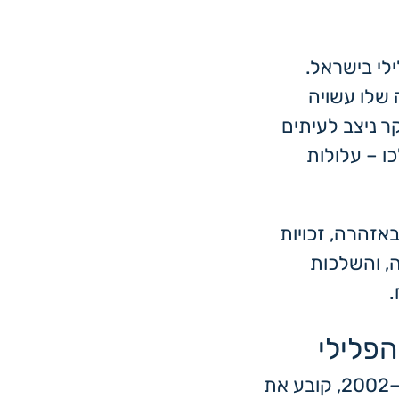
לי בישראל.
 שלו עשויה
 ניצב לעיתים
ו – עלולות
זהרה, זכויות
, והשלכות
.
הפלילי
חוק סדר הדין הפלילי (חקירת חשודים), התשס"ב–2002, קובע את