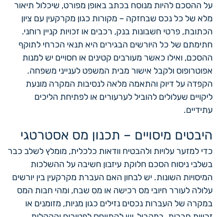
על ההסכם להיות מנוסח בכתב באופן מפורט, שיכלול תיאור
מלא של כל נכס שבחזקה – מקורות כגון מקרקעין עם ציון
הכתובת, פרטי חשבונות בנק, רכבים או זכויות קניין רוחני.
חתימתם של כל היורשים הבגירים היא תנאי הכרחי לתוקף
ההסכם, ואילו כאשר מעורבים קטינים או חסויים יש למנות
אפוטרופוס ולקבל אישור מבית המשפט לענייני משפחה.
הקפדה על דיוק והתאמה מלאה לנסיבות המקרה מונעת
ליקויים שעלולים להוביל לערעורים או לפתיחת הליכים
עתידיים.
היבטים מיסויים – תכנון מס אסטרטגי
כדי למזער עלויות ולהבטיח וודאות כלכלית, מומלץ לשלב כבר
בשלבי ניסוח הסכם חלוקת עיזבון חשיבה על ההשלכות
המיסויות השונות. יש לבחון האם העברת מקרקעין בין יורשים
עלולה לעורר חיובי מס רכישה או מס שבח, ומהי חבות המס
במקרה של העברות נכסים נזילים כגון מניות, מזומנים או
זכויות חברות. במקביל, יש להתייחס לפטורים וההקלות